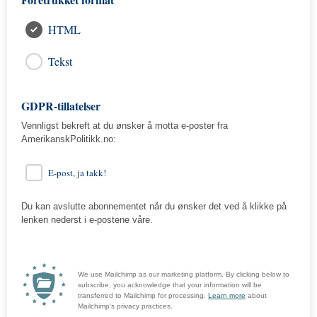
HTML
Tekst
GDPR-tillatelser
Vennligst bekreft at du ønsker å motta e-poster fra
AmerikanskPolitikk.no:
E-post, ja takk!
Du kan avslutte abonnementet når du ønsker det ved å klikke på
lenken nederst i e-postene våre.
We use Mailchimp as our marketing platform. By clicking below to
subscribe, you acknowledge that your information will be
transferred to Mailchimp for processing.
Learn more
about
Mailchimp's privacy practices.